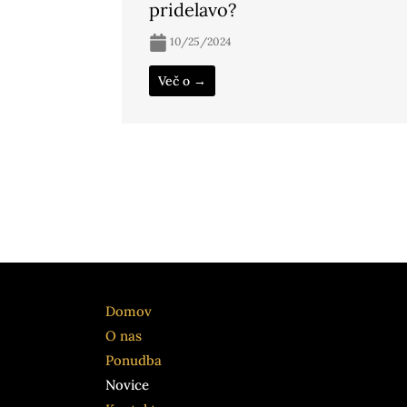
pridelavo?
10/25/2024
Več o →
Domov
O nas
Ponudba
Novice