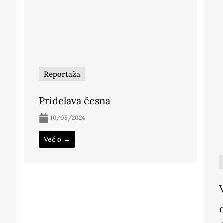
Reportaža
Pridelava česna
10/08/2024
Več o →