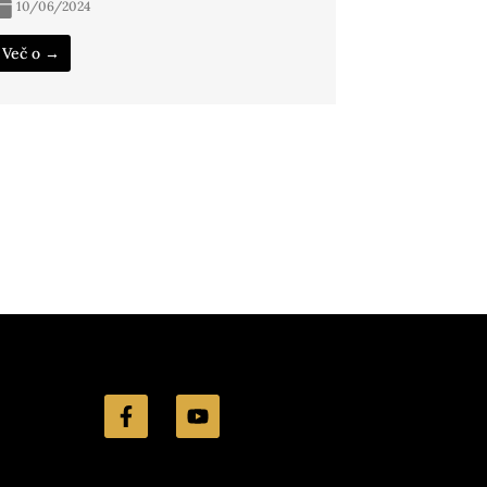
10/06/2024
Več o →