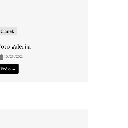
Članek
Foto galerija
10/25/2024
Več o →