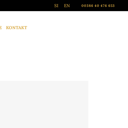
SI
EN
00386 40 476 653
E
KONTAKT