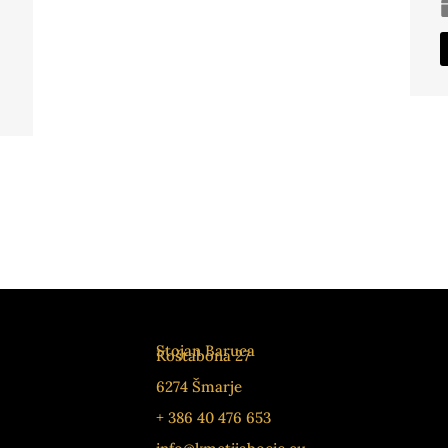
Stojan Baruca
Koštabona 27
6274 Šmarje
+ 386 40 476 653