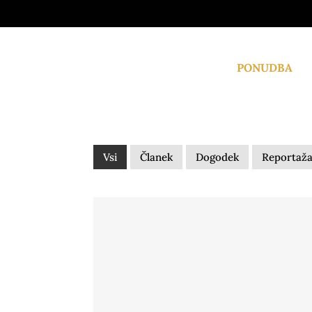
Skip
to
content
PONUDBA
Vsi
Članek
Dogodek
Reportaž