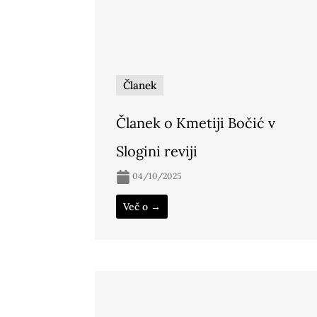
Članek
Članek o Kmetiji Bočić v
Slogini reviji
04/10/2025
Več o →